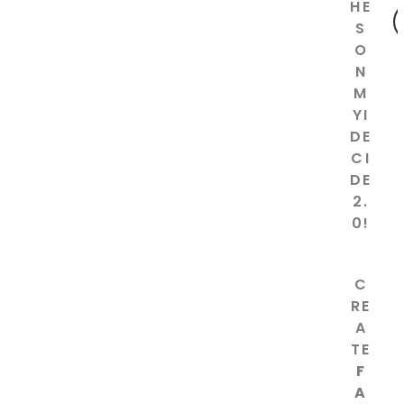
HE
S
O
N
M
YI
DE
CI
DE
2.
0!
C
RE
A
TE
F
A