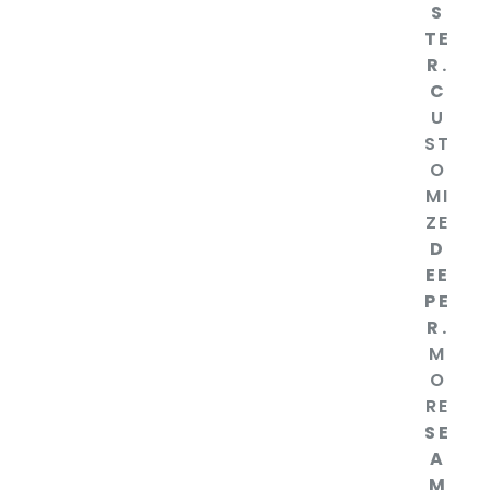
S
TE
R.
C
U
ST
O
MI
ZE
D
EE
PE
R.
M
O
RE
SE
A
M