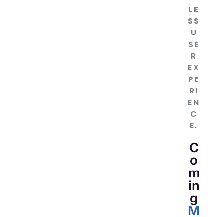
LE
SS
U
SE
R
EX
PE
RI
EN
C
E.
C
o
m
in
g
M